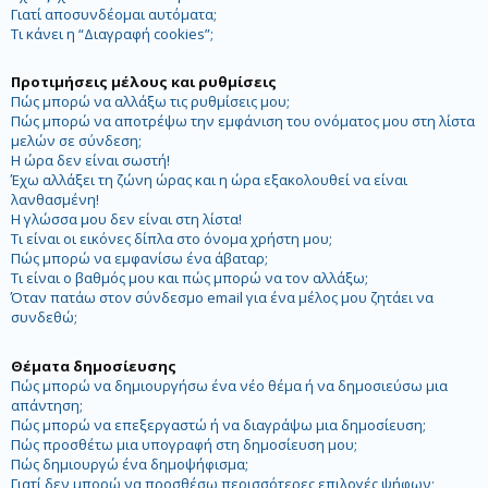
Γιατί αποσυνδέομαι αυτόματα;
Τι κάνει η “Διαγραφή cookies”;
Προτιμήσεις μέλους και ρυθμίσεις
Πώς μπορώ να αλλάξω τις ρυθμίσεις μου;
Πώς μπορώ να αποτρέψω την εμφάνιση του ονόματος μου στη λίστα
μελών σε σύνδεση;
Η ώρα δεν είναι σωστή!
Έχω αλλάξει τη ζώνη ώρας και η ώρα εξακολουθεί να είναι
λανθασμένη!
Η γλώσσα μου δεν είναι στη λίστα!
Τι είναι οι εικόνες δίπλα στο όνομα χρήστη μου;
Πώς μπορώ να εμφανίσω ένα άβαταρ;
Τι είναι ο βαθμός μου και πώς μπορώ να τον αλλάξω;
Όταν πατάω στον σύνδεσμο email για ένα μέλος μου ζητάει να
συνδεθώ;
Θέματα δημοσίευσης
Πώς μπορώ να δημιουργήσω ένα νέο θέμα ή να δημοσιεύσω μια
απάντηση;
Πώς μπορώ να επεξεργαστώ ή να διαγράψω μια δημοσίευση;
Πώς προσθέτω μια υπογραφή στη δημοσίευση μου;
Πώς δημιουργώ ένα δημοψήφισμα;
Γιατί δεν μπορώ να προσθέσω περισσότερες επιλογές ψήφων;