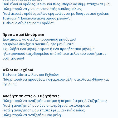
Πού είναι οι ομάδες μελών και πώς μπορώ να συμμετάσχω σε μια;
Πώς μπορώ να γίνω συντονιστής ομάδας μελών;
Γιατί μερικές ομάδες μελών εμφανίζονται με διαφορετικό χρώμα;
Τι είναι η “Προεπιλεγμένη ομάδα μελών”;
Τι είναι ο σύνδεσμος "Η ομάδα”;
Προσωπικά Μηνύματα
Δεν μπορώ να στείλω προσωπικά μηνύματα!
Λαμβάνω συνέχεια ανεπιθύμητα μηνύματα!
Έχω λάβει ένα μήνυμα spam ή ένα προσβλητικό μήνυμα
ηλεκτρονικού ταχυδρομείου από κάποιο μέλος του συστήματος
συζητήσεων!
Φίλοι και εχθροί
Τι είναι η λίστα Φίλων και Εχθρών;
Πώς μπορώ να προσθέσω / αφαιρέσω μέλη στις λίστες Φίλων και
Εχθρών;
Αναζήτηση στις Δ. Συζητήσεις
Πώς μπορώ να αναζητήσω σε μια ή περισσότερες Δ. Συζητήσεις;
Γιατί η αναζήτησή μου δεν επιστρέφει αποτελέσματα;
Γιατί η αναζήτηση μου επιστρέφει μια κενή σελίδα;
Πώς μπορώ να αναζητήσω για μέλη;