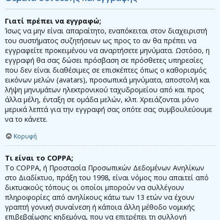
Γιατί πρέπει να εγγραφώ;
Ίσως να μην είναι απαραίτητο, εναπόκειται στον διαχειριστή
του συστήματος συζητήσεων ως προς το αν θα πρέπει να
εγγραφείτε προκειμένου να αναρτήσετε μηνύματα. Ωστόσο, η
εγγραφή θα σας δώσει πρόσβαση σε πρόσθετες υπηρεσίες
που δεν είναι διαθέσιμες σε επισκέπτες όπως ο καθορισμός
εικόνων μελών (avatars), προσωπικά μηνύματα, αποστολή και
λήψη μηνυμάτων ηλεκτρονικού ταχυδρομείου από και προς
άλλα μέλη, ένταξη σε ομάδα μελών, κλπ. Χρειάζονται μόνο
μερικά λεπτά για την εγγραφή σας οπότε σας συμβουλεύουμε
να το κάνετε.
Κορυφή
Τι είναι το COPPA;
Το COPPA, ή Προστασία Προσωπικών Δεδομένων Ανηλίκων
στο Διαδίκτυο, πράξη του 1998, είναι νόμος που απαιτεί από
δικτυακούς τόπους οι οποίοι μπορούν να συλλέγουν
πληροφορίες από ανηλίκους κάτω των 13 ετών να έχουν
γραπτή γονική συναίνεση ή κάποια άλλη μέθοδο νομικής
επιβεβαίωσης κηδεμόνα, που να επιτρέπει τη συλλογή