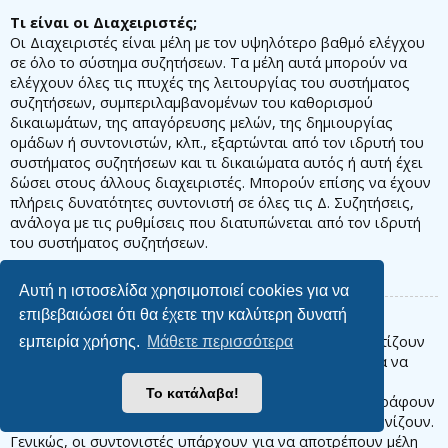
Τι είναι οι Διαχειριστές;
Οι Διαχειριστές είναι μέλη με τον υψηλότερο βαθμό ελέγχου
σε όλο το σύστημα συζητήσεων. Τα μέλη αυτά μπορούν να
ελέγχουν όλες τις πτυχές της λειτουργίας του συστήματος
συζητήσεων, συμπεριλαμβανομένων του καθορισμού
δικαιωμάτων, της απαγόρευσης μελών, της δημιουργίας
ομάδων ή συντονιστών, κλπ., εξαρτώνται από τον ιδρυτή του
συστήματος συζητήσεων και τι δικαιώματα αυτός ή αυτή έχει
δώσει στους άλλους διαχειριστές. Μπορούν επίσης να έχουν
πλήρεις δυνατότητες συντονιστή σε όλες τις Δ. Συζητήσεις,
ανάλογα με τις ρυθμίσεις που διατυπώνεται από τον ιδρυτή
του συστήματος συζητήσεων.
Κορυφή
Αυτή η ιστοσελίδα χρησιμοποιεί cookies για να
επιβεβαιώσει ότι θα έχετε την καλύτερη δυνατή
Τι είναι οι Συντονιστές;
Οι Συντονιστές είναι μέλη (ή ομάδες μελών) που φροντίζουν
εμπειρία χρήσης.
Μάθετε περισσότερα
τις Δ. Συζητήσεις από μέρα σε μέρα. Έχουν το δικαίωμα να
επεξεργάζονται ή να διαγράφουν δημοσιεύσεις και να
Το κατάλαβα!
κλειδώνουν, να ξεκλειδώνουν, να μετακινούν, να διαγράφουν
και να διαχωρίζουν θέματα στη Δ. Συζήτηση που συντονίζουν.
Γενικώς, οι συντονιστές υπάρχουν για να αποτρέπουν μέλη