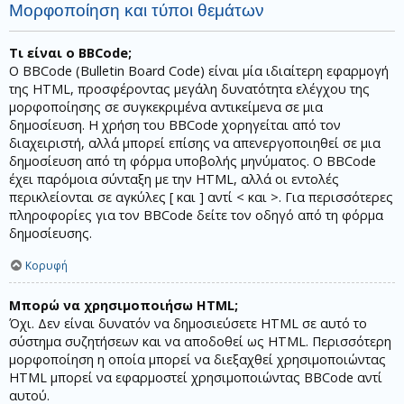
Μορφοποίηση και τύποι θεμάτων
Τι είναι ο BBCode;
Ο BBCode (Bulletin Board Code) είναι μία ιδιαίτερη εφαρμογή
της HTML, προσφέροντας μεγάλη δυνατότητα ελέγχου της
μορφοποίησης σε συγκεκριμένα αντικείμενα σε μια
δημοσίευση. Η χρήση του BBCode χορηγείται από τον
διαχειριστή, αλλά μπορεί επίσης να απενεργοποιηθεί σε μια
δημοσίευση από τη φόρμα υποβολής μηνύματος. Ο BBCode
έχει παρόμοια σύνταξη με την HTML, αλλά οι εντολές
περικλείονται σε αγκύλες [ και ] αντί < και >. Για περισσότερες
πληροφορίες για τον BBCode δείτε τον οδηγό από τη φόρμα
δημοσίευσης.
Κορυφή
Μπορώ να χρησιμοποιήσω HTML;
Όχι. Δεν είναι δυνατόν να δημοσιεύσετε HTML σε αυτό το
σύστημα συζητήσεων και να αποδοθεί ως HTML. Περισσότερη
μορφοποίηση η οποία μπορεί να διεξαχθεί χρησιμοποιώντας
HTML μπορεί να εφαρμοστεί χρησιμοποιώντας BBCode αντί
αυτού.