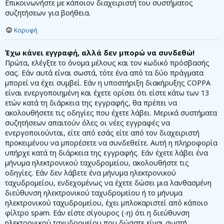
Επικοινωνήστε με κάποιον διαχειριστή του συστήματος
συζητήσεων για βοήθεια.
Κορυφή
Έχω κάνει εγγραφή, αλλά δεν μπορώ να συνδεθώ!
Πρώτα, ελέγξτε το όνομα μέλους και τον κωδικό πρόσβασής
σας. Εάν αυτά είναι σωστά, τότε ένα από τα δύο πράγματα
μπορεί να έχει συμβεί. Εάν η υποστήριξη διακήρυξης COPPA
είναι ενεργοποιημένη και έχετε ορίσει ότι είστε κάτω των 13
ετών κατά τη διάρκεια της εγγραφής, θα πρέπει να
ακολουθήσετε τις οδηγίες που έχετε λάβει. Μερικά συστήματα
συζητήσεων απαιτούν όλες οι νέες εγγραφές να
ενεργοποιούνται, είτε από εσάς είτε από τον διαχειριστή
προκειμένου να μπορέσετε να συνδεθείτε. Αυτή η πληροφορία
υπήρχε κατά τη διάρκεια της εγγραφής. Εάν έχετε λάβει ένα
μήνυμα ηλεκτρονικού ταχυδρομείου, ακολουθήστε τις
οδηγίες. Εάν δεν λάβετε ένα μήνυμα ηλεκτρονικού
ταχυδρομείου, ενδεχομένως να έχετε δώσει μια λανθασμένη
διεύθυνση ηλεκτρονικού ταχυδρομείου ή το μήνυμα
ηλεκτρονικού ταχυδρομείου, έχει μπλοκαριστεί από κάποιο
φίλτρο spam. Εάν είστε σίγουρος (-η) ότι η διεύθυνση
ηλεκτρονικού ταχυδρομείου που δώσατε είναι σωστή,