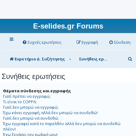
E-selides.gr Forums
Συχνές ερωτήσεις
Εγγραφή
Σύνδεση
Α
Ευρετήριο Δ. Συζήτησης
Συνήθεις ερωτήσεις
ν
Συνήθεις ερωτήσεις
α
ζ
Θέματα σύνδεσης και εγγραφής
ή
Γιατί πρέπει να εγγραφώ;
Τι είναι το COPPA;
τ
Γιατί δεν μπορώ να εγγραφώ;
η
Έχω κάνει εγγραφή, αλλά δεν μπορώ να συνδεθώ!
Γιατί δεν μπορώ να συνδεθώ;
σ
Έχω εγγραφεί κατά το παρελθόν αλλά δεν μπορώ να συνδεθώ
πλέον!
η
Έχω ξεχάσει τον κωδικό μου!