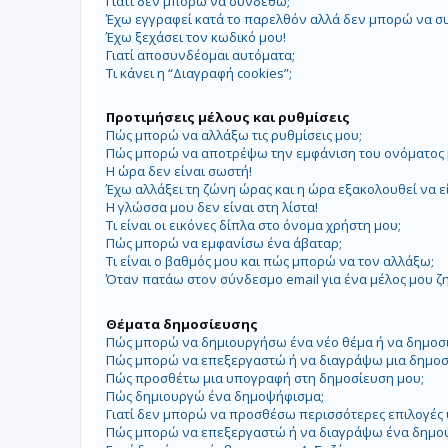
Γιατί δεν μπορώ να συνδεθώ;
Έχω εγγραφεί κατά το παρελθόν αλλά δεν μπορώ να σ
Έχω ξεχάσει τον κωδικό μου!
Γιατί αποσυνδέομαι αυτόματα;
Τι κάνει η “Διαγραφή cookies”;
Προτιμήσεις μέλους και ρυθμίσεις
Πώς μπορώ να αλλάξω τις ρυθμίσεις μου;
Πώς μπορώ να αποτρέψω την εμφάνιση του ονόματος μ
Η ώρα δεν είναι σωστή!
Έχω αλλάξει τη ζώνη ώρας και η ώρα εξακολουθεί να ε
Η γλώσσα μου δεν είναι στη λίστα!
Τι είναι οι εικόνες δίπλα στο όνομα χρήστη μου;
Πώς μπορώ να εμφανίσω ένα άβαταρ;
Τι είναι ο βαθμός μου και πώς μπορώ να τον αλλάξω;
Όταν πατάω στον σύνδεσμο email για ένα μέλος μου ζ
Θέματα δημοσίευσης
Πώς μπορώ να δημιουργήσω ένα νέο θέμα ή να δημοσ
Πώς μπορώ να επεξεργαστώ ή να διαγράψω μια δημοσ
Πώς προσθέτω μια υπογραφή στη δημοσίευση μου;
Πώς δημιουργώ ένα δημοψήφισμα;
Γιατί δεν μπορώ να προσθέσω περισσότερες επιλογές
Πώς μπορώ να επεξεργαστώ ή να διαγράψω ένα δημο