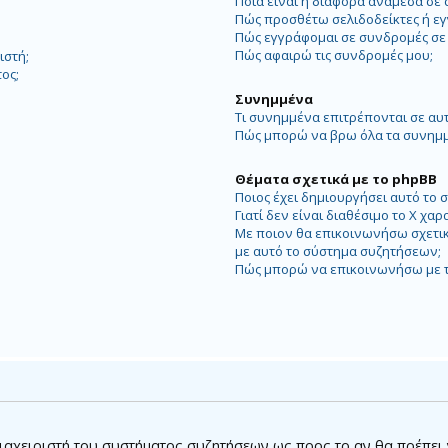
Ποια είναι η διαφορά ανάμεσα σε 
Πώς προσθέτω σελιδοδείκτες ή εγ
Πώς εγγράφομαι σε συνδρομές σε 
Πώς αφαιρώ τις συνδρομές μου;
ιστή;
ος;
Συνημμένα
Τι συνημμένα επιτρέπονται σε αυ
Πώς μπορώ να βρω όλα τα συνημμ
Θέματα σχετικά με το phpBB
Ποιος έχει δημιουργήσει αυτό το
Γιατί δεν είναι διαθέσιμο το Χ χαρ
Με ποιον θα επικοινωνήσω σχετικ
με αυτό το σύστημα συζητήσεων;
Πώς μπορώ να επικοινωνήσω με τ
 διαχειριστή του συστήματος συζητήσεων ως προς το αν θα πρέπει