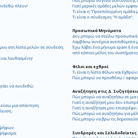
Πώς μπορώ να γίνω συντονιστής 
υνδεθώ πλέον!
Γιατί μερικές ομάδες μελών εμφαν
Τι είναι η “Προεπιλεγμένη ομάδα 
Τι είναι ο σύνδεσμος "Η ομάδα”;
Προσωπικά Μηνύματα
Δεν μπορώ να στείλω προσωπικά
Λαμβάνω συνέχεια ανεπιθύμητα 
ου στη λίστα μελών σε σύνδεση;
Έχω λάβει ένα μήνυμα spam ή έν
από κάποιο μέλος του συστήματο
ίναι λανθασμένη!
Φίλοι και εχθροί
Τι είναι η λίστα Φίλων και Εχθρών
Πώς μπορώ να προσθέσω / αφαιρέσ
ητάει να συνδεθώ;
Αναζήτηση στις Δ. Συζητήσει
Πώς μπορώ να αναζητήσω σε μια ή
Γιατί η αναζήτησή μου δεν επιστρ
ιεύσω μια απάντηση;
Γιατί η αναζήτηση μου επιστρέφει 
ίευση;
Πώς μπορώ να αναζητήσω για μέλ
Πώς μπορώ να βρω τις δημοσιεύσει
 ψήφων;
Συνδρομές και Σελιδοδείκτες
ψήφισμα;