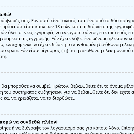
δεθώ!
ρόσβασής σας. Εάν αυτά είναι σωστά, τότε ένα από τα δύο πράγμα
 ορίσει ότι είστε κάτω των 13 ετών κατά τη διάρκεια της εγγραφή
ύν όλες οι νέες εγγραφές να ενεργοποιούνται, είτε από εσάς εί
 διάρκεια της εγγραφής. Εάν έχετε λάβει ένα μήνυμα ηλεκτρονικ
ου, ενδεχομένως να έχετε δώσει μια λανθασμένη διεύθυνση ηλεκτ
ρο spam. Εάν είστε σίγουρος (-η) ότι η διεύθυνση ηλεκτρονικού
στή.
θα μπορούσε να συμβεί. Πρώτον, βεβαιωθείτε ότι το όνομα μέλο
τή του συστήματος συζητήσεων για να βεβαιωθείτε ότι δεν έχετε α
ς και να χρειάζεται να το διορθώσει.
μπορώ να συνδεθώ πλέον!
ποίησε ή να διέγραψε τον λογαριασμό σας για κάποιο λόγο. Επί
ατα για μεγάλο χρονικό διάστημα για να μειώσουν το μέγεθος τη