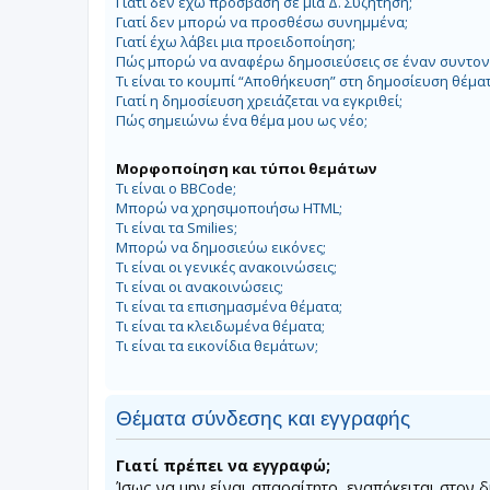
Γιατί δεν έχω πρόσβαση σε μια Δ. Συζήτηση;
Γιατί δεν μπορώ να προσθέσω συνημμένα;
Γιατί έχω λάβει μια προειδοποίηση;
Πώς μπορώ να αναφέρω δημοσιεύσεις σε έναν συντον
Τι είναι το κουμπί “Αποθήκευση” στη δημοσίευση θέματ
Γιατί η δημοσίευση χρειάζεται να εγκριθεί;
Πώς σημειώνω ένα θέμα μου ως νέο;
Μορφοποίηση και τύποι θεμάτων
Τι είναι ο BBCode;
Μπορώ να χρησιμοποιήσω HTML;
Τι είναι τα Smilies;
Μπορώ να δημοσιεύω εικόνες;
Τι είναι οι γενικές ανακοινώσεις;
Τι είναι οι ανακοινώσεις;
Τι είναι τα επισημασμένα θέματα;
Τι είναι τα κλειδωμένα θέματα;
Τι είναι τα εικονίδια θεμάτων;
Θέματα σύνδεσης και εγγραφής
Γιατί πρέπει να εγγραφώ;
Ίσως να μην είναι απαραίτητο, εναπόκειται στον