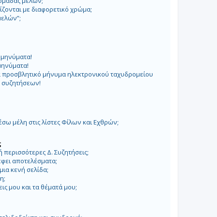
ομάδας μελών;
ίζονται με διαφορετικό χρώμα;
μελών”;
 μηνύματα!
μηνύματα!
α προσβλητικό μήνυμα ηλεκτρονικού ταχυδρομείου
ς συζητήσεων!
;
ω μέλη στις λίστες Φίλων και Εχθρών;
ς
 περισσότερες Δ. Συζητήσεις;
έφει αποτελέσματα;
μια κενή σελίδα;
η;
ς μου και τα θέματά μου;