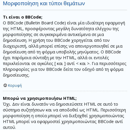
Μορφοποίηση και τύποι θεμάτων
Τι είναι ο BBCode;
Ο BBCode (Bulletin Board Code) είναι μία ιδιαίτερη εφαρμογή
της HTML, προσφέροντας μεγάλη δυνατότητα ελέγχου της
μορφοποίησης σε συγκεκριμένα αντικείμενα σε μια
δημοσίευση. Η χρήση του BBCode χορηγείται από τον
διαχειριστή, αλλά μπορεί επίσης να απενεργοποιηθεί σε μια
δημοσίευση από τη φόρμα υποβολής μηνύματος. Ο BBCode
έχει παρόμοια σύνταξη με την HTML, αλλά οι εντολές
περικλείονται σε αγκύλες [ και ] αντί < και >. Για περισσότερες
πληροφορίες για τον BBCode δείτε τον οδηγό από τη φόρμα
δημοσίευσης.
Κορυφή
Μπορώ να χρησιμοποιήσω HTML;
Όχι. Δεν είναι δυνατόν να δημοσιεύσετε HTML σε αυτό το
σύστημα συζητήσεων και να αποδοθεί ως HTML. Περισσότερη
μορφοποίηση η οποία μπορεί να διεξαχθεί χρησιμοποιώντας
HTML μπορεί να εφαρμοστεί χρησιμοποιώντας BBCode αντί
αυτού.