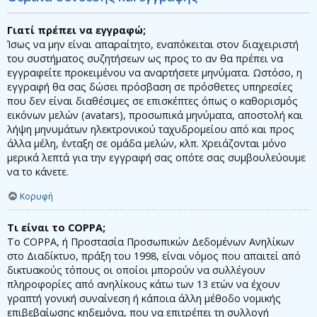
Γιατί πρέπει να εγγραφώ;
Ίσως να μην είναι απαραίτητο, εναπόκειται στον διαχειριστή
του συστήματος συζητήσεων ως προς το αν θα πρέπει να
εγγραφείτε προκειμένου να αναρτήσετε μηνύματα. Ωστόσο, η
εγγραφή θα σας δώσει πρόσβαση σε πρόσθετες υπηρεσίες
που δεν είναι διαθέσιμες σε επισκέπτες όπως ο καθορισμός
εικόνων μελών (avatars), προσωπικά μηνύματα, αποστολή και
λήψη μηνυμάτων ηλεκτρονικού ταχυδρομείου από και προς
άλλα μέλη, ένταξη σε ομάδα μελών, κλπ. Χρειάζονται μόνο
μερικά λεπτά για την εγγραφή σας οπότε σας συμβουλεύουμε
να το κάνετε.
Κορυφή
Τι είναι το COPPA;
Το COPPA, ή Προστασία Προσωπικών Δεδομένων Ανηλίκων
στο Διαδίκτυο, πράξη του 1998, είναι νόμος που απαιτεί από
δικτυακούς τόπους οι οποίοι μπορούν να συλλέγουν
πληροφορίες από ανηλίκους κάτω των 13 ετών να έχουν
γραπτή γονική συναίνεση ή κάποια άλλη μέθοδο νομικής
επιβεβαίωσης κηδεμόνα, που να επιτρέπει τη συλλογή