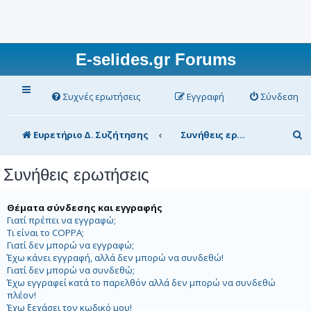
E-selides.gr Forums
Συχνές ερωτήσεις
Εγγραφή
Σύνδεση
Α
Ευρετήριο Δ. Συζήτησης
Συνήθεις ερωτήσεις
ν
Συνήθεις ερωτήσεις
α
ζ
Θέματα σύνδεσης και εγγραφής
ή
Γιατί πρέπει να εγγραφώ;
Τι είναι το COPPA;
τ
Γιατί δεν μπορώ να εγγραφώ;
η
Έχω κάνει εγγραφή, αλλά δεν μπορώ να συνδεθώ!
Γιατί δεν μπορώ να συνδεθώ;
σ
Έχω εγγραφεί κατά το παρελθόν αλλά δεν μπορώ να συνδεθώ
πλέον!
η
Έχω ξεχάσει τον κωδικό μου!