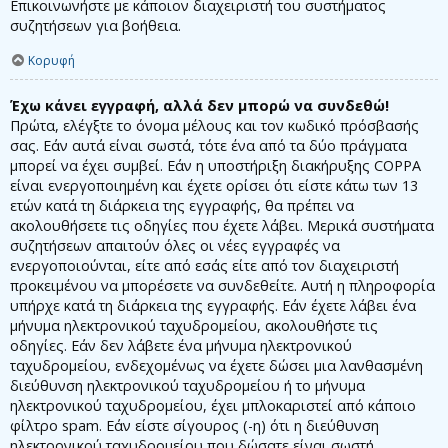
Επικοινωνήστε με κάποιον διαχειριστή του συστήματος
συζητήσεων για βοήθεια.
Κορυφή
Έχω κάνει εγγραφή, αλλά δεν μπορώ να συνδεθώ!
Πρώτα, ελέγξτε το όνομα μέλους και τον κωδικό πρόσβασής
σας. Εάν αυτά είναι σωστά, τότε ένα από τα δύο πράγματα
μπορεί να έχει συμβεί. Εάν η υποστήριξη διακήρυξης COPPA
είναι ενεργοποιημένη και έχετε ορίσει ότι είστε κάτω των 13
ετών κατά τη διάρκεια της εγγραφής, θα πρέπει να
ακολουθήσετε τις οδηγίες που έχετε λάβει. Μερικά συστήματα
συζητήσεων απαιτούν όλες οι νέες εγγραφές να
ενεργοποιούνται, είτε από εσάς είτε από τον διαχειριστή
προκειμένου να μπορέσετε να συνδεθείτε. Αυτή η πληροφορία
υπήρχε κατά τη διάρκεια της εγγραφής. Εάν έχετε λάβει ένα
μήνυμα ηλεκτρονικού ταχυδρομείου, ακολουθήστε τις
οδηγίες. Εάν δεν λάβετε ένα μήνυμα ηλεκτρονικού
ταχυδρομείου, ενδεχομένως να έχετε δώσει μια λανθασμένη
διεύθυνση ηλεκτρονικού ταχυδρομείου ή το μήνυμα
ηλεκτρονικού ταχυδρομείου, έχει μπλοκαριστεί από κάποιο
φίλτρο spam. Εάν είστε σίγουρος (-η) ότι η διεύθυνση
ηλεκτρονικού ταχυδρομείου που δώσατε είναι σωστή,