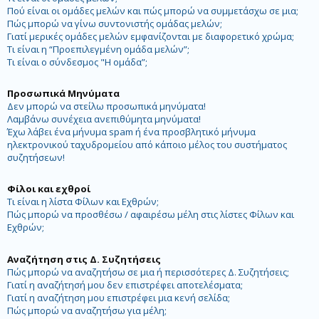
Πού είναι οι ομάδες μελών και πώς μπορώ να συμμετάσχω σε μια;
Πώς μπορώ να γίνω συντονιστής ομάδας μελών;
Γιατί μερικές ομάδες μελών εμφανίζονται με διαφορετικό χρώμα;
Τι είναι η “Προεπιλεγμένη ομάδα μελών”;
Τι είναι ο σύνδεσμος "Η ομάδα”;
Προσωπικά Μηνύματα
Δεν μπορώ να στείλω προσωπικά μηνύματα!
Λαμβάνω συνέχεια ανεπιθύμητα μηνύματα!
Έχω λάβει ένα μήνυμα spam ή ένα προσβλητικό μήνυμα
ηλεκτρονικού ταχυδρομείου από κάποιο μέλος του συστήματος
συζητήσεων!
Φίλοι και εχθροί
Τι είναι η λίστα Φίλων και Εχθρών;
Πώς μπορώ να προσθέσω / αφαιρέσω μέλη στις λίστες Φίλων και
Εχθρών;
Αναζήτηση στις Δ. Συζητήσεις
Πώς μπορώ να αναζητήσω σε μια ή περισσότερες Δ. Συζητήσεις;
Γιατί η αναζήτησή μου δεν επιστρέφει αποτελέσματα;
Γιατί η αναζήτηση μου επιστρέφει μια κενή σελίδα;
Πώς μπορώ να αναζητήσω για μέλη;