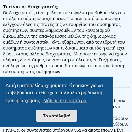
Τι είναι οι Διαχειριστές;
Οι Διαχειριστές είναι μέλη με τον υψηλότερο βαθμό ελέγχου
σε όλο το σύστημα συζητήσεων. Τα μέλη αυτά μπορούν να
ελέγχουν όλες τις πτυχές της λειτουργίας του συστήματος
συζητήσεων, συμπεριλαμβανομένων του καθορισμού
δικαιωμάτων, της απαγόρευσης μελών, της δημιουργίας
ομάδων ή συντονιστών, κλπ., εξαρτώνται από τον ιδρυτή του
συστήματος συζητήσεων και τι δικαιώματα αυτός ή αυτή έχει
δώσει στους άλλους διαχειριστές. Μπορούν επίσης να έχουν
πλήρεις δυνατότητες συντονιστή σε όλες τις Δ. Συζητήσεις,
ανάλογα με τις ρυθμίσεις που διατυπώνεται από τον ιδρυτή
του συστήματος συζητήσεων.
Κορυφή
Αυτή η ιστοσελίδα χρησιμοποιεί cookies για να
επιβεβαιώσει ότι θα έχετε την καλύτερη δυνατή
Τι είναι οι Συντονιστές;
Οι Συντονιστές είναι μέλη (ή ομάδες μελών) που φροντίζουν
εμπειρία χρήσης.
Μάθετε περισσότερα
τις Δ. Συζητήσεις από μέρα σε μέρα. Έχουν το δικαίωμα να
επεξεργάζονται ή να διαγράφουν δημοσιεύσεις και να
Το κατάλαβα!
κλειδώνουν, να ξεκλειδώνουν, να μετακινούν, να διαγράφουν
και να διαχωρίζουν θέματα στη Δ. Συζήτηση που συντονίζουν.
Γενικώς, οι συντονιστές υπάρχουν για να αποτρέπουν μέλη