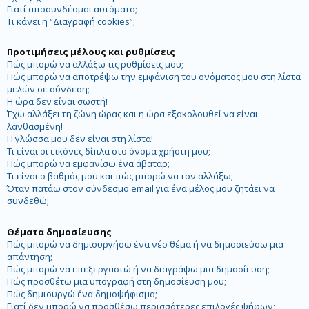
Γιατί αποσυνδέομαι αυτόματα;
Τι κάνει η “Διαγραφή cookies”;
Προτιμήσεις μέλους και ρυθμίσεις
Πώς μπορώ να αλλάξω τις ρυθμίσεις μου;
Πώς μπορώ να αποτρέψω την εμφάνιση του ονόματος μου στη λίστα
μελών σε σύνδεση;
Η ώρα δεν είναι σωστή!
Έχω αλλάξει τη ζώνη ώρας και η ώρα εξακολουθεί να είναι
λανθασμένη!
Η γλώσσα μου δεν είναι στη λίστα!
Τι είναι οι εικόνες δίπλα στο όνομα χρήστη μου;
Πώς μπορώ να εμφανίσω ένα άβαταρ;
Τι είναι ο βαθμός μου και πώς μπορώ να τον αλλάξω;
Όταν πατάω στον σύνδεσμο email για ένα μέλος μου ζητάει να
συνδεθώ;
Θέματα δημοσίευσης
Πώς μπορώ να δημιουργήσω ένα νέο θέμα ή να δημοσιεύσω μια
απάντηση;
Πώς μπορώ να επεξεργαστώ ή να διαγράψω μια δημοσίευση;
Πώς προσθέτω μια υπογραφή στη δημοσίευση μου;
Πώς δημιουργώ ένα δημοψήφισμα;
Γιατί δεν μπορώ να προσθέσω περισσότερες επιλογές ψήφων;